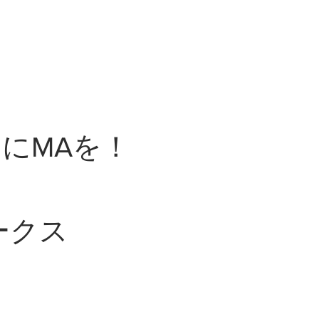
にMAを！
ークス